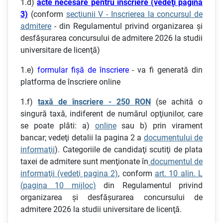
1.d)
acte necesare pentru înscriere (vedeţi pagina
3)
(conform
secţiunii V - Inscrierea la concursul de
admitere
- din Regulamentul privind organizarea şi
desfăşurarea concursului de admitere 2026 la studii
universitare de licenţă)
1.e)
formular fişă de înscriere
- va fi generată din
platforma de înscriere online
1.f)
taxă de înscriere - 250 RON
(se achită o
singură taxă, indiferent de numărul opţiunilor, care
se poate plăti: a)
online
sau b) prin virament
bancar; vedeţi detalii la pagina 2 a
documentului de
informaţii
). Categoriile de candidaţi scutiţi de plata
taxei de admitere sunt menţionate în
documentul de
informaţii (vedeţi pagina 2)
, conform
art. 10 alin. L
(pagina 10 mijloc)
din Regulamentul privind
organizarea şi desfăşurarea concursului de
admitere 2026 la studii universitare de licenţă.