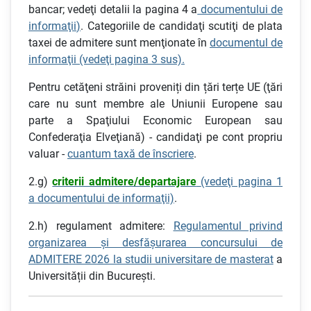
bancar; vedeţi detalii la pagina 4 a
documentului de
informaţii
)
. Categoriile de candidaţi scutiţi de plata
taxei de admitere sunt menţionate în
documentul de
informaţii (vedeţi pagina 3 sus).
Pentru cetăţeni străini proveniți din țări terțe UE (ţări
care nu sunt membre ale Uniunii Europene sau
parte a Spaţiului Economic European sau
Confederaţia Elveţiană) - candidaţi pe cont propriu
valuar -
cuantum taxă de înscriere
.
2.g)
criterii admitere/departajare
(vedeţi pagina 1
a documentului de informaţii)
.
2.h) regulament admitere:
Regulamentul privind
organizarea şi desfăşurarea concursului de
ADMITERE 2026 la studii universitare de masterat
a
Universității din București.