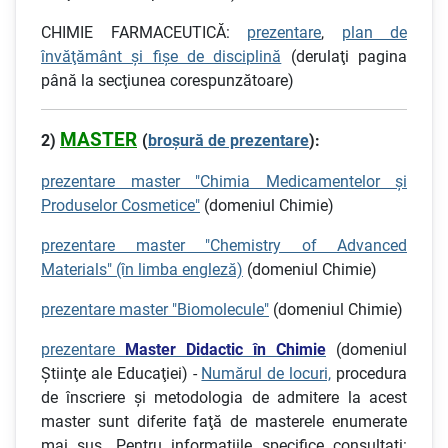
CHIMIE FARMACEUTICĂ:
prezentare
,
plan de
învăţământ şi fişe de disciplină
(derulaţi pagina
până la secţiunea corespunzătoare)
MASTER
2)
(
broşură de prezentare
):
prezentare master "Chimia Medicamentelor şi
Produselor Cosmetice"
(domeniul Chimie)
prezentare master "Chemistry of Advanced
Materials" (în limba engleză)
(domeniul Chimie)
prezentare master "Biomolecule"
(domeniul Chimie)
prezentare
Master Didactic în Chimie
(domeniul
Ştiinţe ale Educaţiei) -
Numărul de locuri,
procedura
de înscriere şi metodologia de admitere la acest
master sunt diferite faţă de masterele enumerate
mai sus. Pentru informaţiile specifice consultati: