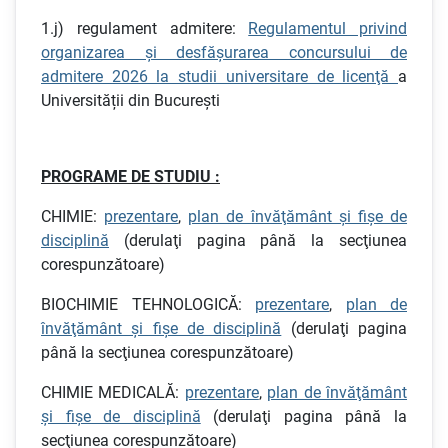
1.j) regulament admitere:
Regulamentul privind
organizarea şi desfăşurarea concursului de
admitere 2026 la studii universitare de licenţă
a
Universității din București
PROGRAME DE STUDIU :
CHIMIE:
prezentare
,
plan de învăţământ şi fişe de
disciplină
(derulaţi pagina până la secţiunea
corespunzătoare)
BIOCHIMIE TEHNOLOGICĂ:
prezentare
,
plan de
învăţământ şi fişe de disciplină
(derulaţi pagina
până la secţiunea corespunzătoare)
CHIMIE MEDICALĂ:
prezentare
,
plan de învăţământ
şi fişe de disciplină
(derulaţi pagina până la
secţiunea corespunzătoare)