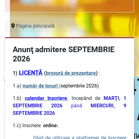
Pagina principală
Anunţ admitere SEPTEMBRIE
2026
LICENȚĂ
1)
(
broşură de prezentare
)
:
1.a)
număr de locuri
(
septembrie 2026)
1.b)
calendar înscriere
:
începând de
MARŢI, 1
SEPTEMBRIE 2026
până
MIERCURI, 9
SEPTEMBRIE 2026
1.c) înscriere
online:
Ghid de utilizare a platformei de înscriere