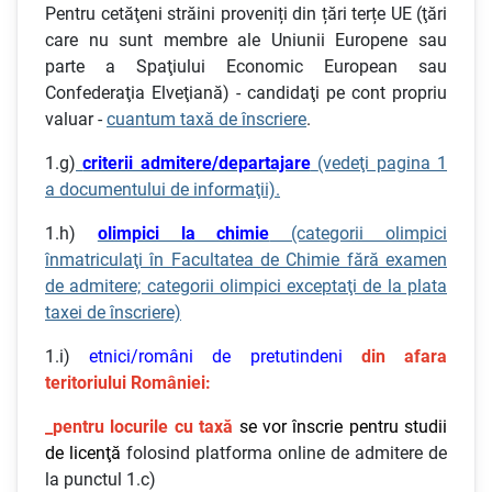
Pentru cetăţeni străini proveniți din țări terțe UE (ţări
care nu sunt membre ale Uniunii Europene sau
parte a Spaţiului Economic European sau
Confederaţia Elveţiană) - candidaţi pe cont propriu
valuar -
cuantum taxă de înscriere
.
1.g)
criterii admitere/departajare
(vedeţi pagina 1
a documentului de informaţii).
1.h)
olimpici la chimie
(categorii olimpici
înmatriculaţi în Facultatea de Chimie fără examen
de admitere; categorii olimpici exceptaţi de la plata
taxei de înscriere)
1.i)
etnici/români de pretutindeni
din afara
teritoriului României:
_pentru locurile cu taxă
se vor înscrie pentru studii
de licenţă
folosind platforma online de admitere de
la punctul 1.c)