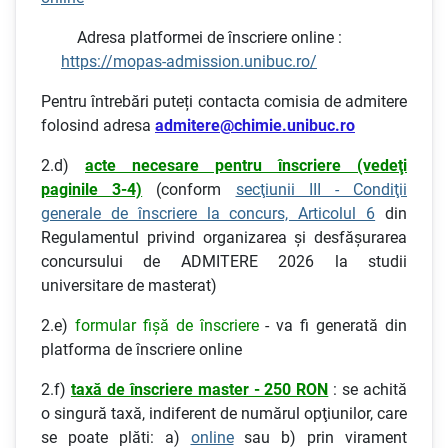
Adresa platformei de înscriere online :
https://mopas-admission.unibuc.ro/
Pentru întrebări puteți contacta comisia de admitere
folosind adresa
admitere@chimie.unibuc.ro
2.d)
acte necesare pentru înscriere (vedeţi
paginile 3-4)
(conform
secţiunii III - Condiţii
generale de înscriere la concurs, Articolul 6
din
Regulamentul privind organizarea şi desfăşurarea
concursului de ADMITERE 2026 la studii
universitare de masterat)
2.e)
formular fişă de înscriere
- va fi generată din
platforma de înscriere online
2.f)
taxă de înscriere master - 250 RON
: se achită
o singură taxă, indiferent de numărul opţiunilor, care
se poate plăti: a)
online
sau b) prin virament