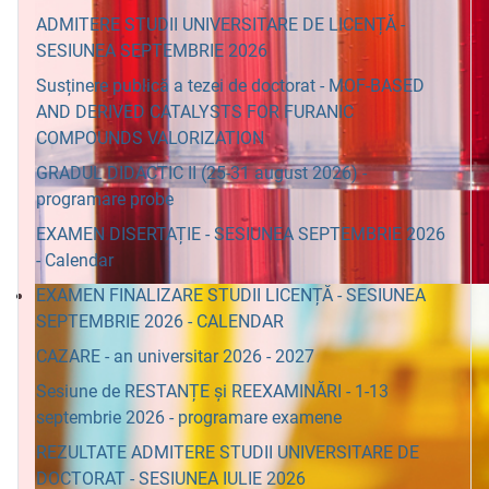
ADMITERE STUDII UNIVERSITARE DE LICENȚĂ -
SESIUNEA SEPTEMBRIE 2026
Susținere publică a tezei de doctorat - MOF-BASED
AND DERIVED CATALYSTS FOR FURANIC
COMPOUNDS VALORIZATION
GRADUL DIDACTIC II (25-31 august 2026) -
programare probe
EXAMEN DISERTAȚIE - SESIUNEA SEPTEMBRIE 2026
- Calendar
EXAMEN FINALIZARE STUDII LICENȚĂ - SESIUNEA
SEPTEMBRIE 2026 - CALENDAR
CAZARE - an universitar 2026 - 2027
Sesiune de RESTANȚE și REEXAMINĂRI - 1-13
septembrie 2026 - programare examene
REZULTATE ADMITERE STUDII UNIVERSITARE DE
DOCTORAT - SESIUNEA IULIE 2026