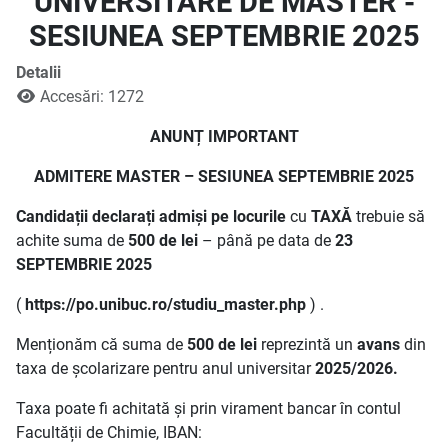
UNIVERSITARE DE MASTER -
SESIUNEA SEPTEMBRIE 2025
Detalii
Accesări: 1272
ANUNȚ IMPORTANT
ADMITERE MASTER – SESIUNEA SEPTEMBRIE 2025
Candidații declarați admiși pe locurile
cu
TAXĂ
trebuie să
achite suma de
500 de lei
– până pe data de
23
SEPTEMBRIE 2025
(
https://po.unibuc.ro/studiu_master.php
) .
Menționăm că suma de
500 de lei
reprezintă un
avans
din
taxa de școlarizare pentru anul universitar
2025/2026.
Taxa poate fi achitată și prin virament bancar în contul
Facultății de Chimie, IBAN: