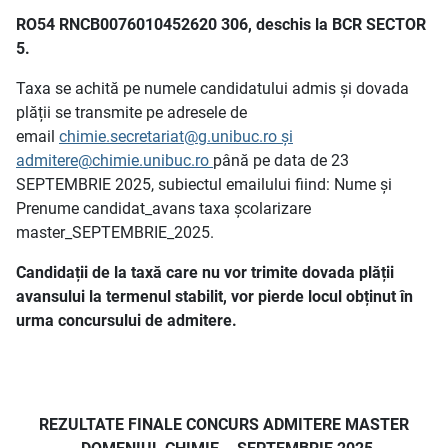
RO54 RNCB0076010452620 306, deschis la BCR SECTOR
5.
Taxa se achită pe numele candidatului admis și dovada
plății se transmite pe adresele de
email
chimie.secretariat@g.unibuc.ro și
admitere@chimie.unibuc.ro
până pe data de
23
SEPTEMBRIE 2025
, subiectul emailului fiind:
Nume și
Prenume candidat_avans taxa școlarizare
master_SEPTEMBRIE_
2025.
Candidații de la taxă care nu vor trimite dovada plății
avansului la termenul stabilit, vor pierde locul obținut în
urma concursului de admitere.
REZULTATE FINALE CONCURS ADMITERE MASTER