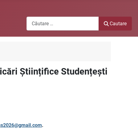
Cautare
Cautare
ări Științifice Studențești
css2026@gmail.com
.