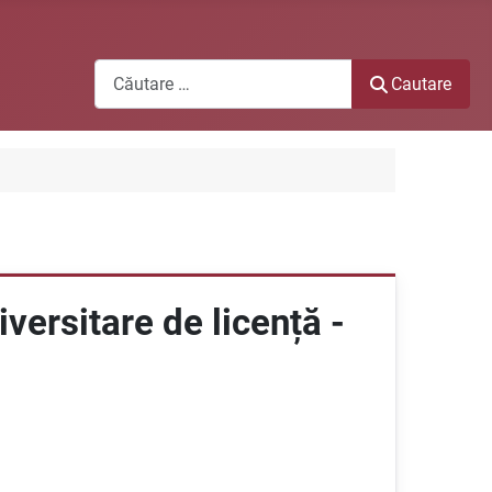
Cautare
Cautare
iversitare de licență -