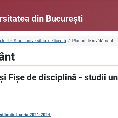
rsitatea din Bucureşti
clul I – Studii universitare de licenţă
Planuri de învăţământ
ânt
i Fișe de disciplină - studii un
nvătământ seria 2021-2024